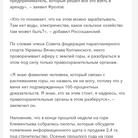
Хочешь дешевле? Оставь почту и получи
предприниматель, который решил все это взять в
аренду», – заявил Фролов.
промокод на первое бронирование!
«Кто-то понимает, что на этом можно зарабатывать.
Там нет воды, электричества, какое сельское хозяйство
там может быть?», – добавил Россошанский.
Получить промокод
По словам члена Совета федерации парапланерного
спорта Украины Вячеслава Копчинского, некто
проворачивает аферу с землей горы, и разобраться в
этом под силу только правоохранительным органам.
«Я знаю фамилию человека, который связан с
распеванием горы, но назвать ее не могу, потому что у
меня нет подтвержденных 100-процентных
доказательств. Я знаю, кто за этим стоит, я надеюсь, что
правоохранительные органы в этом разберутся», –
заключил он.
Напомним, что в конце прошлой недели на горе
Клементьева собрались пилоты, которые обсудили
появление информационного щита о продаже 2,4 га
под строительство. Осенью прошлого года на горе