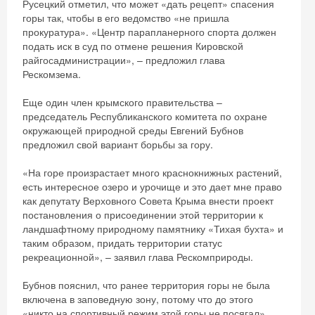
Русецкий отметил, что может «дать рецепт» спасения
горы так, чтобы в его ведомство «не пришла
прокуратура». «Центр парапланерного спорта должен
подать иск в суд по отмене решения Кировской
райгосадминистрации», – предложил глава
Рескомзема.
Еще один член крымского правительства –
председатель Республиканского комитета по охране
окружающей природной среды Евгений Бубнов
предложил свой вариант борьбы за гору.
«На горе произрастает много краснокнижных растений,
есть интересное озеро и урочище и это дает мне право
как депутату Верховного Совета Крыма внести проект
постановления о присоединении этой территории к
ландшафтному природному памятнику «Тихая бухта» и
таким образом, придать территории статус
рекреационной», – заявил глава Рескомприроды.
Бубнов пояснил, что ранее территория горы не была
включена в заповедную зону, потому что до этого
«никто на спортивный режим этой горы не посягал».