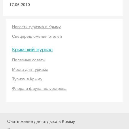
17.06.2010
Новости туризма в Крыму
Спецпредложения отелей
Крымский журнал
Скидка −5%
Полезные советы
Хочешь дешевле? Оставь почту и получи
Места для туризма
промокод на первое бронирование!
Туризм в Крыму
Флора и фауна полуострова
Получить промокод
Снять жилье для отдыха в Крыму