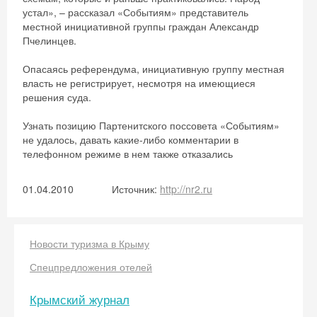
устал», – рассказал «Событиям» представитель
местной инициативной группы граждан Александр
Пчелинцев.
Скидка −5%
Опасаясь референдума, инициативную группу местная
власть не регистрирует, несмотря на имеющиеся
Хочешь дешевле? Оставь почту и получи
решения суда.
промокод на первое бронирование!
Узнать позицию Партенитского поссовета «Событиям»
не удалось, давать какие-либо комментарии в
телефонном режиме в нем также отказались
Получить промокод
01.04.2010
Источник:
http://nr2.ru
Новости туризма в Крыму
Спецпредложения отелей
Крымский журнал