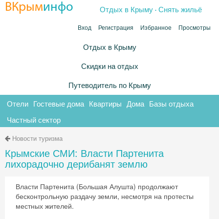
.
ВКрым
инфо
Отдых в Крыму
Снять жильё
Вход
Регистрация
Избранное
Просмотры
Отдых в Крыму
Скидки на отдых
Путеводитель по Крыму
Отели
Гостевые дома
Квартиры
Дома
Базы отдыха
Частный сектор
Новости туризма
Крымские СМИ: Власти Партенита
лихорадочно дерибанят землю
Власти Партенита (Большая Алушта) продолжают
бесконтрольную раздачу земли, несмотря на протесты
местных жителей.