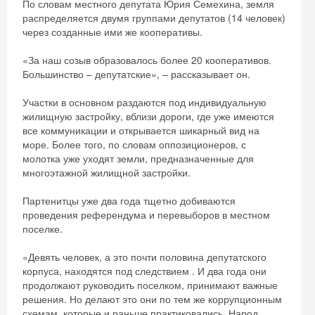
По словам местного депутата Юрия Семехина, земля
распределяется двумя группами депутатов (14 человек)
через созданные ими же кооперативы.
«За наш созыв образовалось более 20 кооперативов.
Большинство – депутатские», – рассказывает он.
Участки в основном раздаются под индивидуальную
жилищную застройку, вблизи дороги, где уже имеются
все коммуникации и открывается шикарный вид на
море. Более того, по словам оппозиционеров, с
молотка уже уходят земли, предназначенные для
многоэтажной жилищной застройки.
Партенитцы уже два года тщетно добиваются
проведения референдума и перевыборов в местном
поселке.
«Девять человек, а это почти половина депутатского
корпуса, находятся под следствием . И два года они
продолжают руководить поселком, принимают важные
решения. Но делают это они по тем же коррупционным
схемам, которые и раньше практиковались. Народ