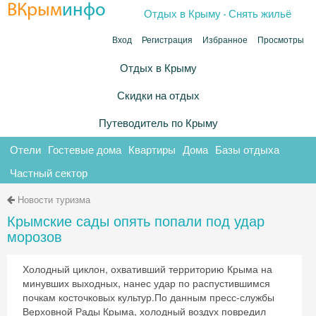
.
ВКрым
инфо
Отдых в Крыму
Снять жильё
Вход
Регистрация
Избранное
Просмотры
Отдых в Крыму
Скидки на отдых
Путеводитель по Крыму
Отели
Гостевые дома
Квартиры
Дома
Базы отдыха
Частный сектор
Новости туризма
Крымские сады опять попали под удар
морозов
Холодный циклон, охвативший территорию Крыма на
минувших выходных, нанес удар по распустившимся
почкам косточковых культур.По данным пресс-службы
Верховной Рады Крыма, холодный воздух повредил