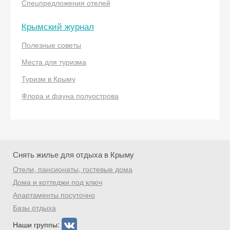
Спецпредложения отелей
Крымский журнал
Полезные советы
Места для туризма
Скидка −5%
Туризм в Крыму
Хочешь дешевле? Оставь почту и получи
промокод на первое бронирование!
Флора и фауна полуострова
Получить промокод
Снять жилье для отдыха в Крыму
Отели, пансионаты, гостевые дома
Дома и коттеджи под ключ
Апартаменты посуточно
Базы отдыха
Наши группы: