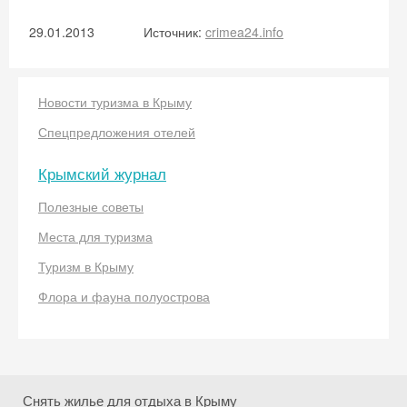
29.01.2013
Источник:
crimea24.info
Новости туризма в Крыму
Спецпредложения отелей
Крымский журнал
Скидка −5%
Полезные советы
Хочешь дешевле? Оставь почту и получи
промокод на первое бронирование!
Места для туризма
Туризм в Крыму
Флора и фауна полуострова
Получить промокод
Снять жилье для отдыха в Крыму