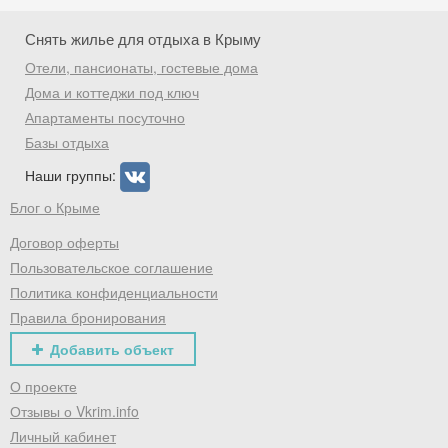
Скидка −5%
Хочешь дешевле? Оставь почту и получи
Снять жилье для отдыха в Крыму
промокод на первое бронирование!
Отели, пансионаты, гостевые дома
Дома и коттеджи под ключ
Апартаменты посуточно
Базы отдыха
Получить промокод
Наши группы:
Блог о Крыме
Договор оферты
Пользовательское соглашение
Политика конфиденциальности
Правила бронирования
Добавить объект
О проекте
Отзывы о Vkrim.info
Личный кабинет