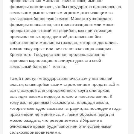
продовольствия Николая Присяжнюка, именно
фермеры настаивают, чтобы государство оставалось на
земельном рынке главным игроком, отвечающим за
сельскохозяйственную землю. Министр утверждает:
фермеры опасаются, что приватизация земли может
превратиться в такой же дерибан, как приватизация
промышленных предприятий, оставившая без
собственности миллионы граждан, которым достались
только «ваучеры» или ничего не значащие «акции».
Кроме того, Государственная продовольственно-
зерновая корпорация планирует довести свой
земельный банк до 1 млн га.
Такой приступ «государственничества» у нынешней
власти, славящейся своим стремлением продать всё и
вся с выгодой для определённого круга олигархов,
выглядит весьма подозрительно и неестественно. К
тому же, по данным Госкомстата, площади земли,
которые ежегодно засевают аграрии, за последние годы
практически не менялись, и, таким образом, вряд ли
можно ожидать, что резерв земель в Украине в
ближайшее время будет заполнен отечественными
сельхозпроизводителями.