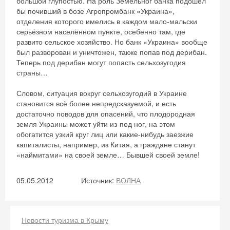
большой глупостью. На роль Земельног банка подошёл
бы почивший в бозе Агропромбанк «Украина»,
отделения которого имелись в каждом мало-мальски
серьёзном населённом пункте, осебенно там, где
развито сельское хозяйство. Но банк «Украина» вообще
был разворован и уничтожен, также попав под дерибан.
Теперь под дерибан могут попасть сельхозугодия
страны…
Словом, ситуация вокруг сельхозугодий в Украине
становится всё более непредсказуемой, и есть
достаточно поводов для опасений, что плодородная
земля Украины может уйти из-под ног, на этом
обогатится узкий круг лиц или какие-нибудь заезжие
капиталисты, например, из Китая, а граждане станут
«наймитами» на своей земле… Бывшей своей земле!
05.05.2012
Источник:
ВОЛНА
Новости туризма в Крыму