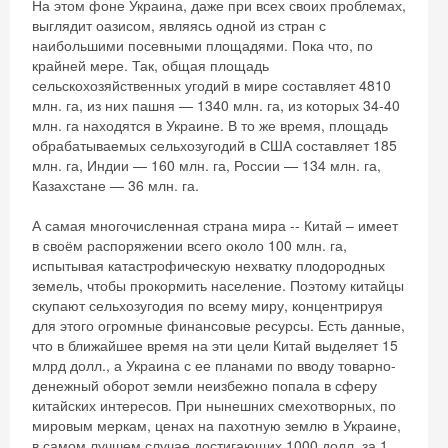
На этом фоне Украина, даже при всех своих проблемах,
выглядит оазисом, являясь одной из стран с
наибольшими посевными площадями. Пока что, по
крайней мере. Так, общая площадь
сельскохозяйственных угодий в мире составляет 4810
млн. га, из них пашня — 1340 млн. га, из которых 34-40
млн. га находятся в Украине. В то же время, площадь
обрабатываемых сельхозугодий в США составляет 185
млн. га, Индии — 160 млн. га, России — 134 млн. га,
Казахстане — 36 млн. га.
А самая многочисленная страна мира -- Китай – имеет
в своём распоряжении всего около 100 млн. га,
испытывая катастрофическую нехватку плодородных
земель, чтобы прокормить население. Поэтому китайцы
скупают сельхозугодия по всему миру, концентрируя
для этого огромные финансовые ресурсы. Есть данные,
что в ближайшее время на эти цели Китай выделяет 15
млрд долл., а Украина с ее планами по вводу товарно-
денежный оборот земли неизбежно попала в сферу
китайских интересов. При нынешних смехотворных, по
мировым меркам, ценах на пахотную землю в Украине,
в самом лучшем случае достигающих 1000 долл. за 1