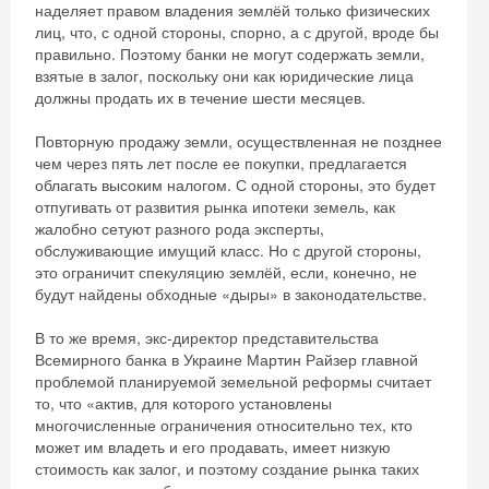
наделяет правом владения землёй только физических
лиц, что, с одной стороны, спорно, а с другой, вроде бы
правильно. Поэтому банки не могут содержать земли,
взятые в залог, поскольку они как юридические лица
должны продать их в течение шести месяцев.
Скидка −5%
Повторную продажу земли, осуществленная не позднее
чем через пять лет после ее покупки, предлагается
Хочешь дешевле? Оставь почту и получи
облагать высоким налогом. С одной стороны, это будет
отпугивать от развития рынка ипотеки земель, как
промокод на первое бронирование!
жалобно сетуют разного рода эксперты,
обслуживающие имущий класс. Но с другой стороны,
это ограничит спекуляцию землёй, если, конечно, не
будут найдены обходные «дыры» в законодательстве.
Получить промокод
В то же время, экс-директор представительства
Всемирного банка в Украине Мартин Райзер главной
проблемой планируемой земельной реформы считает
то, что «актив, для которого установлены
многочисленные ограничения относительно тех, кто
может им владеть и его продавать, имеет низкую
стоимость как залог, и поэтому создание рынка таких