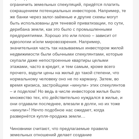
ограничить земельных спекуляций, придётся платить
сокращением потенциальных инвесторов. Например, те
же банки через залог-заёмные и другие схемы могут
быть использованы для теневой приватизации, по сути,
дерибана земли, как это было с промышленными
предприятиями. Хорошо это или плохо – зависит от
идеологии и/или мировоззрения. Например,
значительная часть так называемых инвестором жилой
недвижимости были обычными спекулянтами, которые
скупали даже непостроенные квартиры целыми
этажами, часто в кредит, и тем самым, кроме всего
прочего, вздули цены на жильё до такой степени, что
нормальному человеку оно не по карману. Затем, во
время кризиса, застройщики «кинули» этих спекулянтов
– и поделом! Но ведь в числе инвесторов жилья было
множество тех, кто действительно нуждался в жилье, и
они отдавали последнее, влезали в долги, но их тоже
«кинули»! Нечто подобное нас ожидает, когда
развернётся купля-продажа земли…
Чиновники считают, что предлагаемые правила
земельных отношений делает создание