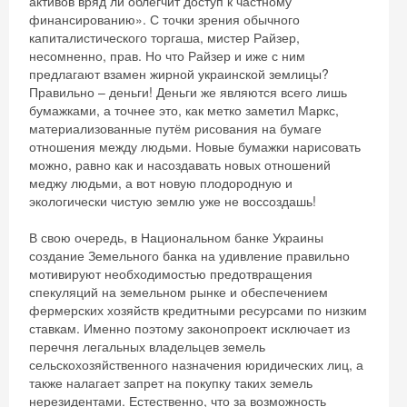
активов вряд ли облегчит доступ к частному
финансированию». С точки зрения обычного
капиталистического торгаша, мистер Райзер,
несомненно, прав. Но что Райзер и иже с ним
предлагают взамен жирной украинской землицы?
Правильно – деньги! Деньги же являются всего лишь
бумажками, а точнее это, как метко заметил Маркс,
материализованные путём рисования на бумаге
отношения между людьми. Новые бумажки нарисовать
можно, равно как и насоздавать новых отношений
меджу людьми, а вот новую плодородную и
экологически чистую землю уже не воссоздашь!
В свою очередь, в Национальном банке Украины
создание Земельного банка на удивление правильно
мотивируют необходимостью предотвращения
спекуляций на земельном рынке и обеспечением
фермерских хозяйств кредитными ресурсами по низким
ставкам. Именно поэтому законопроект исключает из
перечня легальных владельцев земель
сельскохозяйственного назначения юридических лиц, а
также налагает запрет на покупку таких земель
нерезидентами. Естественно, что за возможность