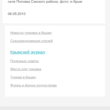
селе Поповка Сакского района. фото: е-Крым
06.05.2010
Новости туризма в Крыму
Спецпредложения отелей
Скидка −5%
Крымский журнал
Хочешь дешевле? Оставь почту и получи
Полезные советы
промокод на первое бронирование!
Места для туризма
Туризм в Крыму
Флора и фауна полуострова
Получить промокод