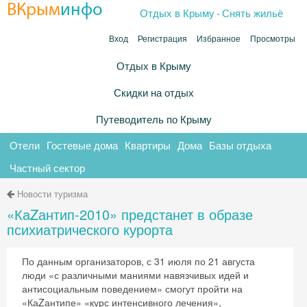
.
ВКрым
инфо
Отдых в Крыму
Снять жильё
Вход
Регистрация
Избранное
Просмотры
Отдых в Крыму
Скидки на отдых
Путеводитель по Крыму
Отели
Гостевые дома
Квартиры
Дома
Базы отдыха
Частный сектор
Новости туризма
«КаZантип-2010» предстанет в образе
психиатрического курорта
По данным организаторов, с 31 июля по 21 августа
люди «с различными маниями навязчивых идей и
антисоциальным поведением» смогут пройти на
«КаZантипе» «курс интенсивного лечения»,