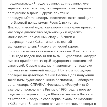
предполагающий трудотерапию, арт-терапию, муз-
терапию, кинотерапию, секс-терапию, смехотерапию,
погружение в транс и другие приятные
процедуры.Организаторы фестиваля также сообщили,
что Визовый департамент Республики (он же
Диагностический отдел санатория) планирует провести
массовую диагностику отдыхающих и отделить
маньяков от нормальных людей. В связи с
превращением «КаZантипа» в закрытый
экспериментальный психиатрический курорт,
произошли изменения визового режима. В частности, с
2010 года введен новый тип визы — курортная, которую
сможет приобрести каждый «курортник», посетивший
санаторий. Самые тяжелые «пациенты» по традиции
получат визы «великий народ». При этом процедура
проверки на детекторе Мании Величия для получения
такой визы будет совершенно бесплатна, — обещают
организаторы.СПРАВКА: Фестиваль «Республика Z»
ежегодно проводится в Крыму с 1995 года, в первые
годы он проходил в городе Щелкино на мысе Казантип,
от которого и получил свое первоначальное название
«КаZантип». В настоящее время фестиваль проходит в