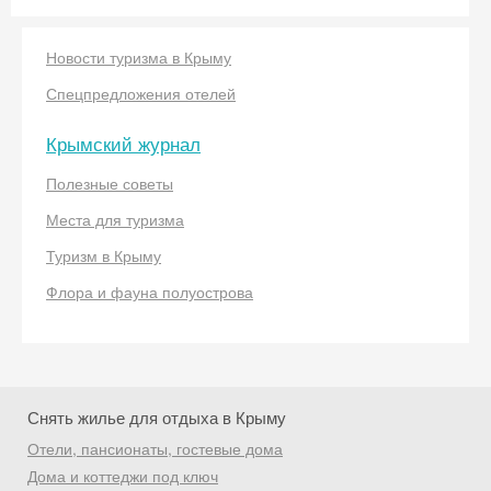
Новости туризма в Крыму
Спецпредложения отелей
Крымский журнал
Скидка −5%
Полезные советы
Места для туризма
Хочешь дешевле? Оставь почту и получи
промокод на первое бронирование!
Туризм в Крыму
Флора и фауна полуострова
Получить промокод
Снять жилье для отдыха в Крыму
Отели, пансионаты, гостевые дома
Дома и коттеджи под ключ