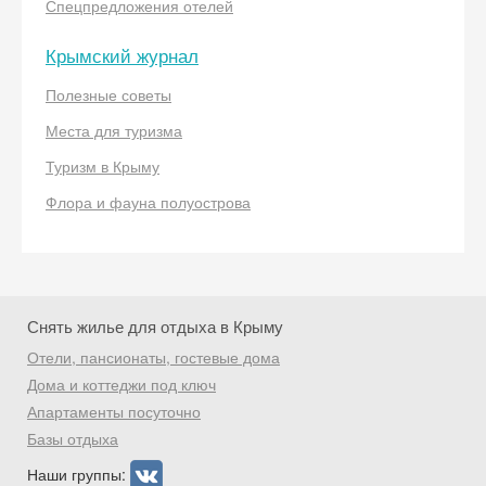
Спецпредложения отелей
Крымский журнал
Полезные советы
Места для туризма
Скидка −5%
Туризм в Крыму
Хочешь дешевле? Оставь почту и получи
промокод на первое бронирование!
Флора и фауна полуострова
Получить промокод
Снять жилье для отдыха в Крыму
Отели, пансионаты, гостевые дома
Дома и коттеджи под ключ
Апартаменты посуточно
Базы отдыха
Наши группы: