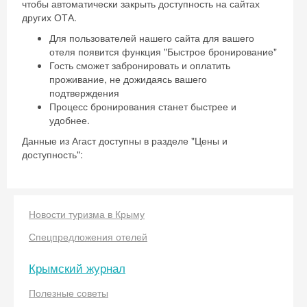
чтобы автоматически закрыть доступность на сайтах
других ОТА.
Для пользователей нашего сайта для вашего
Скидка −5%
отеля появится функция "Быстрое бронирование"
Гость сможет забронировать и оплатить
Хочешь дешевле? Оставь почту и получи
проживание, не дожидаясь вашего
промокод на первое бронирование!
подтверждения
Процесс бронирования станет быстрее и
удобнее.
Данные из Агаст доступны в разделе "Цены и
доступность":
Получить промокод
Новости туризма в Крыму
Спецпредложения отелей
Крымский журнал
Полезные советы