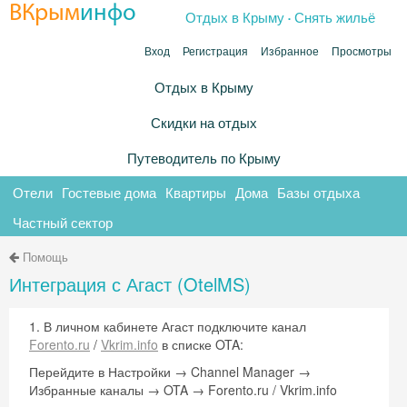
.
ВКрым
инфо
Отдых в Крыму
Снять жильё
Вход
Регистрация
Избранное
Просмотры
Отдых в Крыму
Скидки на отдых
Путеводитель по Крыму
Отели
Гостевые дома
Квартиры
Дома
Базы отдыха
Частный сектор
Помощь
Интеграция с Агаст (OtelMS)
1. В личном кабинете Агаст подключите канал
Forento.ru
/
Vkrim.info
в списке OTA:
Перейдите в Настройки → Channel Manager →
Избранные каналы → OTA → Forento.ru / Vkrim.info