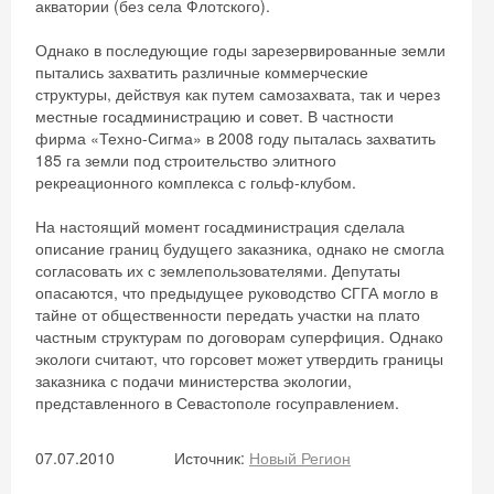
акватории (без села Флотского).
Однако в последующие годы зарезервированные земли
пытались захватить различные коммерческие
структуры, действуя как путем самозахвата, так и через
местные госадминистрацию и совет. В частности
фирма «Техно-Сигма» в 2008 году пыталась захватить
185 га земли под строительство элитного
рекреационного комплекса с гольф-клубом.
На настоящий момент госадминистрация сделала
описание границ будущего заказника, однако не смогла
согласовать их с землепользователями. Депутаты
опасаются, что предыдущее руководство СГГА могло в
тайне от общественности передать участки на плато
частным структурам по договорам суперфиция. Однако
экологи считают, что горсовет может утвердить границы
заказника с подачи министерства экологии,
представленного в Севастополе госуправлением.
Скидка −5%
07.07.2010
Источник:
Новый Регион
Хочешь дешевле? Оставь почту и получи
промокод на первое бронирование!