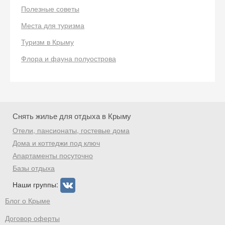
Полезные советы
Места для туризма
Туризм в Крыму
Скидка −5%
Флора и фауна полуострова
Хочешь дешевле? Оставь почту и получи
промокод на первое бронирование!
Снять жилье для отдыха в Крыму
Получить промокод
Отели, пансионаты, гостевые дома
Дома и коттеджи под ключ
Апартаменты посуточно
Базы отдыха
Наши группы:
Блог о Крыме
Договор оферты