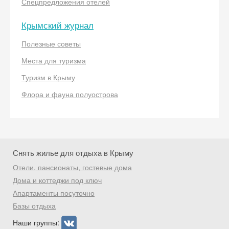
Спецпредложения отелей
Крымский журнал
Полезные советы
Места для туризма
Скидка −5%
Туризм в Крыму
Хочешь дешевле? Оставь почту и получи
Флора и фауна полуострова
промокод на первое бронирование!
Получить промокод
Снять жилье для отдыха в Крыму
Отели, пансионаты, гостевые дома
Дома и коттеджи под ключ
Апартаменты посуточно
Базы отдыха
Наши группы: