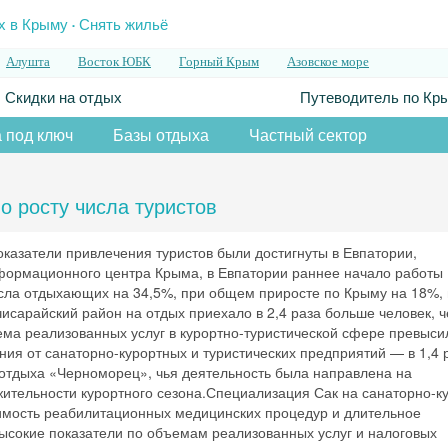
.
х в Крыму
Снять жильё
Алушта
Восток ЮБК
Горный Крым
Азовское море
Скидки на отдых
Путеводитель по Кр
 под ключ
Базы отдыха
Частный сектор
о росту числа туристов
оказатели привлечения туристов были достигнуты в Евпатории,
формационного центра Крыма, в Евпатории раннее начало работы
сла отдыхающих на 34,5%, при общем приросте по Крыму на 18%, 
исарайский район на отдых приехало в 2,4 раза больше человек, ч
ема реализованных услуг в курортно-туристической сфере превыси
ния от санаторно-курортных и туристических предприятий — в 1,4 
отдыха «Черноморец», чья деятельность была направлена на
жительности курортного сезона.Специализация Сак на санаторно-к
оимость реабилитационных медицинских процедур и длительное
высокие показатели по объемам реализованных услуг и налоговых
Скидка −5%