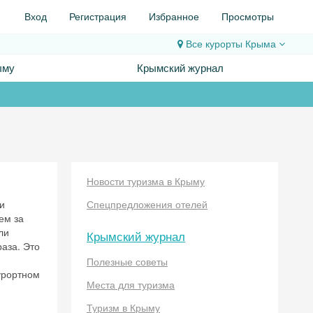
Вход
Регистрация
Избранное
Просмотры
Все курорты
Крыма
ыму
Крымский журнал
Новости туризма в Крыму
и
Спецпредложения отелей
ем за
ли
Крымский журнал
раза. Это
Полезные советы
урортном
Места для туризма
Туризм в Крыму