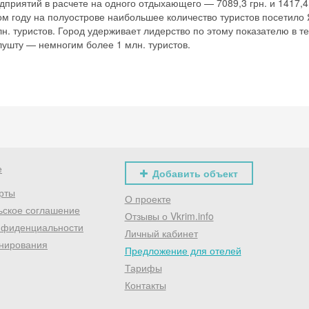
дприятий в расчете на одного отдыхающего — 7089,3 грн. и 1417,4 
Хочешь дешевле? Оставь почту и получи промокод
ом году на полуострове наибольшее количество туристов посетило 
первое бронирование!
лн. туристов. Город удерживает лидерство по этому показателю в т
Алушту — немногим более 1 млн. туристов.
Получить промокод
е
Добавить объект
рты
О проекте
ьское соглашение
Отзывы о Vkrim.info
нфиденциальности
Личный кабинет
нирования
Предложение для отелей
Тарифы
Контакты