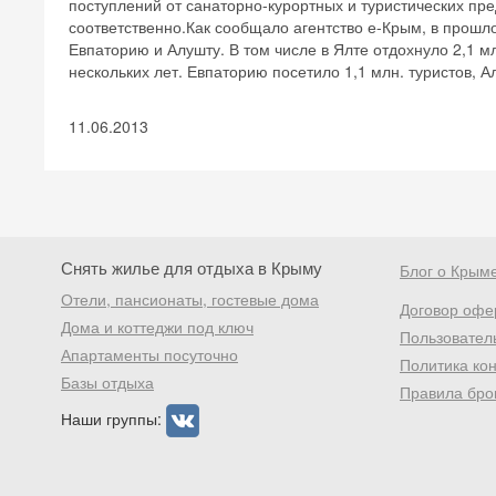
поступлений от санаторно-курортных и туристических пре
соответственно.Как сообщало агентство е-Крым, в прошл
Евпаторию и Алушту. В том числе в Ялте отдохнуло 2,1 м
нескольких лет. Евпаторию посетило 1,1 млн. туристов, 
11.06.2013
Снять жилье для отдыха в Крыму
Блог о Крым
Отели, пансионаты, гостевые дома
Договор офе
Дома и коттеджи под ключ
Пользовател
Апартаменты посуточно
Политика ко
Базы отдыха
Правила бро
Наши группы: