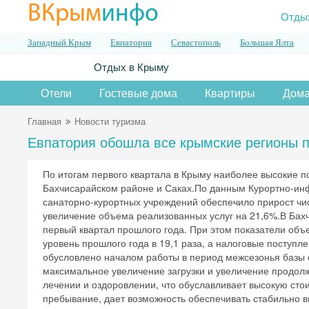
ВКрым
инфо
Отды
Западный Крым
Евпатория
Севастополь
Большая Ялта
Отдых в Крыму
Отели
Гостевые дома
Квартиры
Дома
Главная
Новости туризма
Евпатория обошла все крымские регионы п
По итогам первого квартала в Крыму наиболее высокие п
Бахчисарайском районе и Саках.По данным Курортно-ин
санаторно-курортных учреждений обеспечило прирост чи
увеличение объема реализованных услуг на 21,6%.В Бахч
первый квартал прошлого года. При этом показатели объ
уровень прошлого года в 19,1 раза, а налоговые поступле
обусловлено началом работы в период межсезонья базы 
максимальное увеличение загрузки и увеличение продол
лечении и оздоровлении, что обуславливает высокую ст
пребывание, дает возможность обеспечивать стабильно 