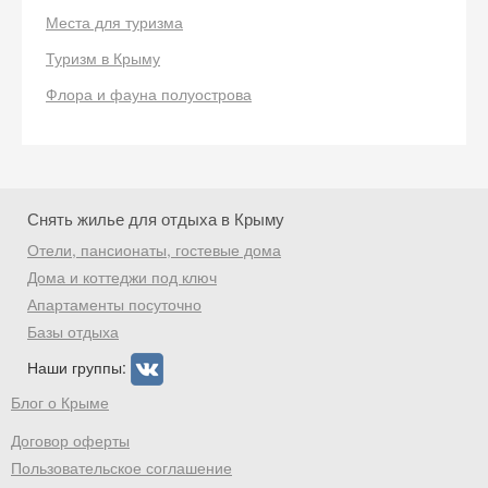
Места для туризма
Туризм в Крыму
Скидка −5%
Флора и фауна полуострова
Хочешь дешевле? Оставь почту и получи
промокод на первое бронирование!
Снять жилье для отдыха в Крыму
Отели, пансионаты, гостевые дома
Получить промокод
Дома и коттеджи под ключ
Апартаменты посуточно
Базы отдыха
Наши группы:
Блог о Крыме
Договор оферты
Пользовательское соглашение