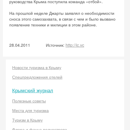
руководства Крыма поступила команда «отбой».
На прошлой неделе Джарты заявлял о необходимости
сноса этого самозахвата, в связи с чем и было вызвано
появление техники и милиции в этом районе.
28.04.2011
Источник:
http://ic.vc
Новости туризма в Крыму
Скидка −5%
Спецпредложения отелей
Хочешь дешевле? Оставь почту и получи
Крымский журнал
промокод на первое бронирование!
Полезные советы
Места для туризма
Туризм в Крыму
Получить промокод
Флора и фауна полуострова