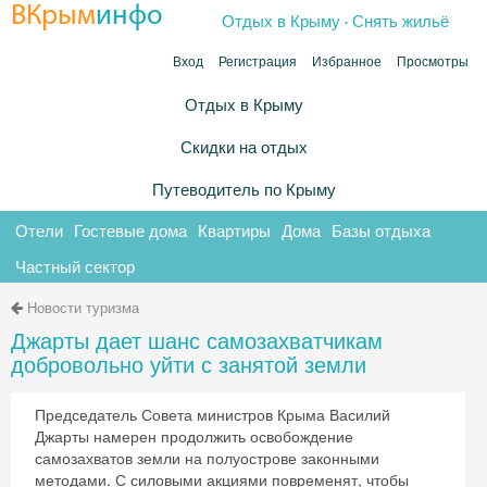
.
ВКрым
инфо
Отдых в Крыму
Снять жильё
Вход
Регистрация
Избранное
Просмотры
Отдых в Крыму
Скидки на отдых
Путеводитель по Крыму
Отели
Гостевые дома
Квартиры
Дома
Базы отдыха
Частный сектор
Новости туризма
Джарты дает шанс самозахватчикам
добровольно уйти с занятой земли
Председатель Совета министров Крыма Василий
Джарты намерен продолжить освобождение
самозахватов земли на полуострове законными
методами. С силовыми акциями повременят, чтобы