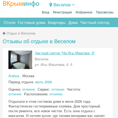
ВКрым
инфо
Веселое
Вход
Регистрация
Избранное
Просмотры
Отели
Гостевые дома
Квартиры
Дома
Частный сектор
Отдых в Веселом
Отзывы об отдыхе в Веселом
Частный сектор "На Исы Маштака, 5"
Веселое
ул. Исы Маштака, д. 5
Алёна ,
Москва
Период отдыха:
июль 2026
Оценка:
отлично
Сервис:
отлично
Чистота:
отлично
Расположение:
отлично
Отдыхали в этом гостевом доме в июле 2026 года.
Фантастически гостеприимные хозяева. Дом просторный,
после ремонта, все новое чистое. Есть зона отдыха с
мангалом. И летняя кухня, где тихими вечерами вас напоят