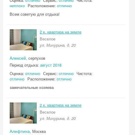
Оценка:
отлично
Сервис:
отлично
Чистота:
неплохо
Расположение:
отлично
Всем советую для отдыха!
2 к. квартира на земле
Веселое
ул. Мичурина, д. 20
Алексей,
серпухов
Период отдыха:
август 2018
Оценка:
отлично
Сервис:
отлично
Чистота:
отлично
Расположение:
отлично
замечательные хозяева
2 к. квартира на земле
Скидка −5%
Веселое
ул. Мичурина, д. 20
Хочешь дешевле? Оставь почту и получи
промокод на первое бронирование!
Алефтина,
Москва