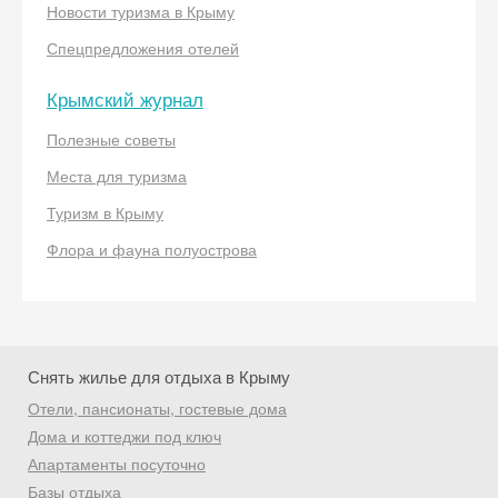
Новости туризма в Крыму
Спецпредложения отелей
Крымский журнал
Полезные советы
Скидка −5%
Места для туризма
Хочешь дешевле? Оставь почту и получи
Туризм в Крыму
промокод на первое бронирование!
Флора и фауна полуострова
Получить промокод
Снять жилье для отдыха в Крыму
Отели, пансионаты, гостевые дома
Дома и коттеджи под ключ
Апартаменты посуточно
Базы отдыха