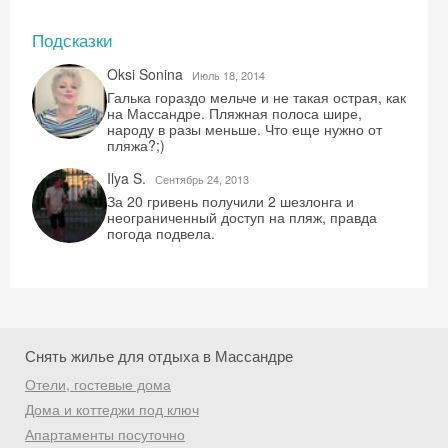
Подсказки
Oksi Sonina
Июль 18, 2014
Галька гораздо мельче и не такая острая, как
на Массандре. Пляжная полоса шире,
народу в разы меньше. Что еще нужно от
пляжа?;)
Ilya S.
Скидка −5%
Сентябрь 24, 2013
За 20 гривень получили 2 шезлонга и
неограниченный доступ на пляж, правда
Хочешь дешевле? Оставь почту и получи
погода подвела.
промокод на первое бронирование!
Получить промокод
Снять жилье для отдыха в Массандре
Отели, гостевые дома
Дома и коттеджи под ключ
Апартаменты посуточно