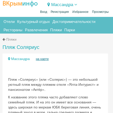
ВКрым
инфо
Массандра
Вход
Регистрация
Избранное
Просмотры
Отели
Культурный отдых
Достопримечательности
Рестораны
Развлечения
Пляжи
Парки
Пляжи
Пляж Соляриус
Массандра
на карте
Пляж «Соляриус» (или «Солярис») — это небольшой
уютный пляж между пляжем отеля «Ялта-Интурист» и
пансионатом «Актёр».
К названию этого пляжа часто добавляют слово
семейный пляж. И на это он имеет все основания —
здесь широкая по меркам ЮБК береговая линия, очень
плавный заход в море, галька среднего размера и