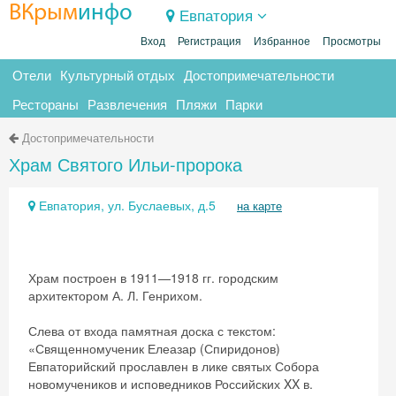
ВКрым
инфо
Евпатория
Вход
Регистрация
Избранное
Просмотры
Отели
Культурный отдых
Достопримечательности
Рестораны
Развлечения
Пляжи
Парки
Достопримечательности
Храм Святого Ильи-пророка
Евпатория, ул. Буслаевых, д.5
на карте
Храм построен в 1911—1918 гг. городским
архитектором А. Л. Генрихом.
Слева от входа памятная доска с текстом:
«Священномученик Елеазар (Спиридонов)
Евпаторийский прославлен в лике святых Собора
новомучеников и исповедников Российских XX в.