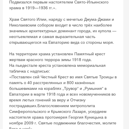
Подвизался первым настоятелем Свято-Ильинского
храма в 1919—1936 гг.».
Храм Святого Илии, наряду с мечетью Джума-Джами и
Николаевским собором входит в число трёх наиболее
значимых архитектурных доминант города, их купола —
неотъемлемая и самая выразительная часть
открывающегося на Евпаторию вида со стороны моря.
На территории храма установлен Памятный крест
жертвам красного террора зимы 1918 года.
На пьедестале креста установлена мемориальная
табличка с надписью:
«Поставлен сей Честный Крест во имя Святые Троицы в
память о 40 расстрелянных и 800 казнённых
большевиками на кораблях „Трувор“ и „Румыния“ в
Евпатории в марте 1918 года и всех новомученников во
время лютых гонений за веру и Отчизну
пострадавших.Благословением митрополита
Симферопольского и Крымского Лазаря, усердием
настоятеля храма протоиерея Георгия Куницына в
ноябре 2009 г. Святые подвижники благочестия, молите
Бога о нас!»