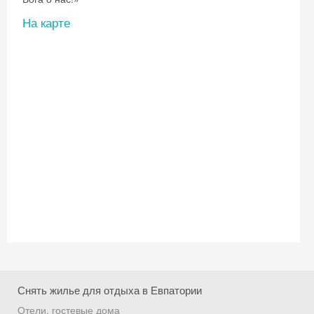
На карте
Скидка −5%
Хочешь дешевле? Оставь почту и получи
промокод на первое бронирование!
Получить промокод
Снять жилье для отдыха в Евпатории
Отели, гостевые дома