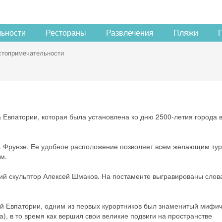
льности
Рестораны
Развлечения
Пляжи
стопримечательности
 Евпатории, которая была установлена ко дню 2500-летия города 
В. Фрунзе. Ее удобное расположение позволяет всем желающим тур
м.
кий скульптор Алексей Шмаков. На постаменте выгравированы слов
ей Евпатории, одним из первых курортников был знаменитый мифи
), в то время как вершил свои великие подвиги на пространстве