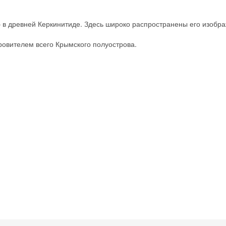
 – в древней Керкинитиде. Здесь широко распространены его изобр
кровителем всего Крымского полуострова.
Скидка −5%
Хочешь дешевле? Оставь почту и получи промокод
первое бронирование!
Получить промокод