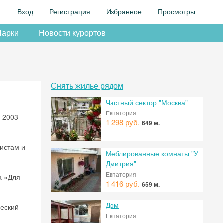
Вход
Регистрация
Избранное
Просмотры
Парки
Новости курортов
Снять жилье рядом
Частный сектор "Москва"
Евпатория
в 2003
1 298 руб.
649 м.
истам и
Меблированные комнаты "У
Дмитрия"
Евпатория
а «Для
1 416 руб.
659 м.
Дом
ческий
Евпатория