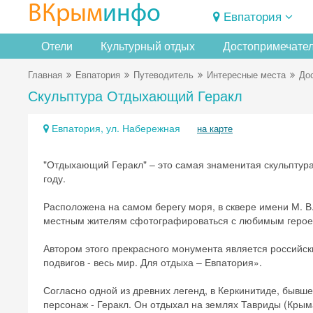
ВКрым
инфо
Евпатория
Отели
Культурный отдых
Достопримечате
Главная
Евпатория
Путеводитель
Интересные места
До
Скульптура Отдыхающий Геракл
Евпатория, ул. Набережная
на карте
"Отдыхающий Геракл" – это самая знаменитая скульптура
году.
Расположена на самом берегу моря, в сквере имени М. 
местным жителям сфотографироваться с любимым герое
Автором этого прекрасного монумента является российс
подвигов - весь мир. Для отдыха – Евпатория».
Согласно одной из древних легенд, в Керкинитиде, бывш
персонаж - Геракл. Он отдыхал на землях Тавриды (Крыма