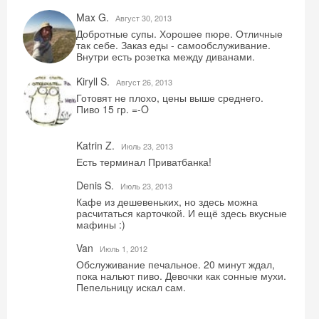
Max G.
Август 30, 2013
Добротные супы. Хорошее пюре. Отличные
так себе. Заказ еды - самообслуживание.
Внутри есть розетка между диванами.
Kiryll S.
Август 26, 2013
Готовят не плохо, цены выше среднего.
Пиво 15 гр. =-O
Katrin Z.
Июль 23, 2013
Есть терминал Приватбанка!
Denis S.
Июль 23, 2013
Скидка −5%
Кафе из дешевеньких, но здесь можна
расчитаться карточкой. И ещё здесь вкусные
Хочешь дешевле? Оставь почту и получи
мафины :)
промокод на первое бронирование!
Van
Июль 1, 2012
Обслуживание печальное. 20 минут ждал,
пока нальют пиво. Девочки как сонные мухи.
Пепельницу искал сам.
Получить промокод