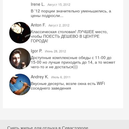
Скидка −5%
Irene L.
Август 15, 2012
В '12 порции значительно уменьшились, а
Хочешь дешевле? Оставь почту и получи
цены подросли...
промокод на первое бронирование!
Anton F.
Август 2, 2012
Классическая столовая! ЛУЧШЕЕ место,
чтобы ПОЕСТЬ ДЕШЕВО В ЦЕНТРЕ
ГОРОДА!
Получить промокод
Igor P.
Июнь 28, 2012
Доступные комплексные обеды с 11-00 до
15-00 но лучше приходить до 14, а то может
чего-то и не достаться)))
Andrey K.
Июль 6, 2011
Вкусные десерты, возле окна есть WiFi
соседнего заведения
Снять жилье для отдыха в Севастополе