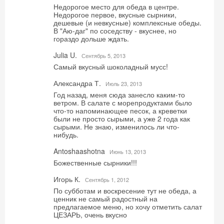
Недорогое место для обеда в центре.
Недорогое первое, вкусные сырники,
дешевые (и невкусные) комплексные обеды.
В "Аю-даг" по соседству - вкуснее, но
гораздо дольше ждать.
Julia U.
Сентябрь 5, 2013
Самый вкусный шоколадный мусс!
Александра Т.
Июль 23, 2013
Год назад, меня сюда занесло каким-то
ветром. В салате с морепродуктами было
что-то напоминающее песок, а креветки
были не просто сырыми, а уже 2 года как
сырыми. Не знаю, изменилось ли что-
нибудь.
Antoshaashotna
Июнь 13, 2013
Божественные сырники!!!
Игорь К.
Сентябрь 1, 2012
По субботам и воскресение тут не обеда, а
ценник не самый радостный на
предлагаемое меню, но хочу отметить салат
ЦЕЗАРЬ, очень вкусно