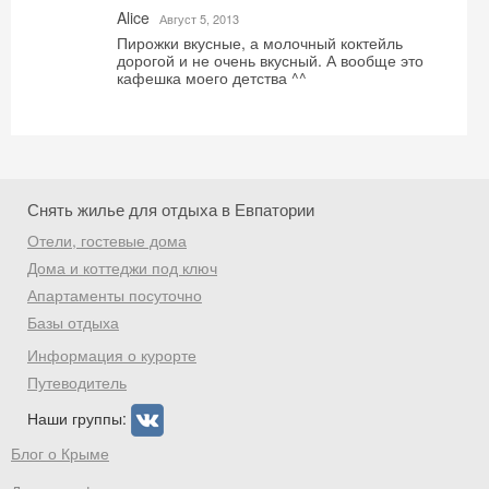
Alice
Август 5, 2013
Пирожки вкусные, а молочный коктейль
дорогой и не очень вкусный. А вообще это
кафешка моего детства ^^
Скидка −5%
Хочешь дешевле? Оставь почту и получи
промокод на первое бронирование!
Снять жилье для отдыха в Евпатории
Отели, гостевые дома
Дома и коттеджи под ключ
Получить промокод
Апартаменты посуточно
Базы отдыха
Информация о курорте
Путеводитель
Наши группы:
Блог о Крыме