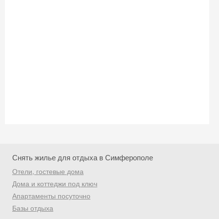
Снять жилье для отдыха в Симферополе
Отели, гостевые дома
Дома и коттеджи под ключ
Скидка −5%
Апартаменты посуточно
Базы отдыха
Хочешь дешевле? Оставь почту и получи
промокод на первое бронирование!