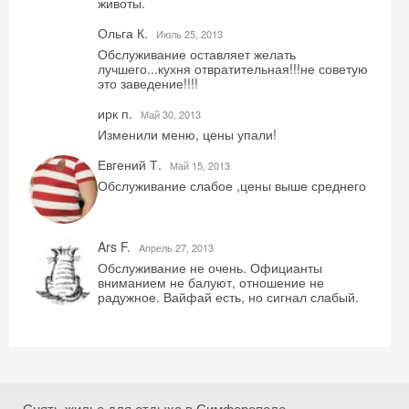
животы.
Ольга К.
Июль 25, 2013
Обслуживание оставляет желать
лучшего...кухня отвратительная!!!не советую
это заведение!!!!
ирк п.
Май 30, 2013
Изменили меню, цены упали!
Евгений Т.
Май 15, 2013
Обслуживание слабое ,цены выше среднего
Скидка −5%
Хочешь дешевле? Оставь почту и получи
Ars F.
Aпрель 27, 2013
промокод на первое бронирование!
Обслуживание не очень. Официанты
вниманием не балуют, отношение не
радужное. Вайфай есть, но сигнал слабый.
Получить промокод
Снять жилье для отдыха в Симферополе