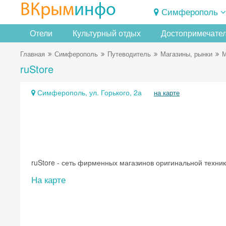
ВКрым
инфо
Симферополь
Отели
Культурный отдых
Достопримечате
Главная
Симферополь
Путеводитель
Магазины, рынки
М
ruStore
Симферополь, ул. Горького, 2а
на карте
ruStore - сеть фирменных магазинов оригинальной техник
На карте