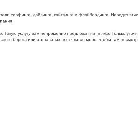
ели серфинга, дайвинга, кайтвинга и флайбординга. Нередко этих
упания.
е. Такую услугу вам непременно предложат на пляже. Только уточн
исного берега или отправиться в открытое море, чтобы там посмотр
Скидка −5%
Хочешь дешевле? Оставь почту и получи промокод
первое бронирование!
Получить промокод