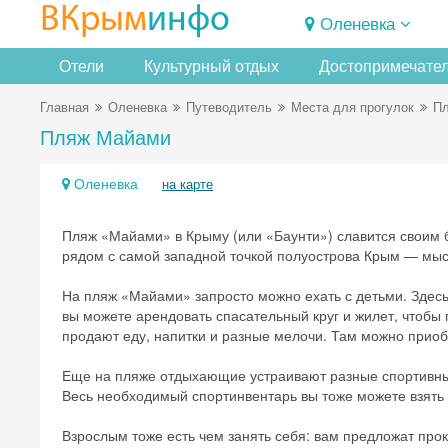
ВКрым
инфо
Оленевка
Отели
Культурный отдых
Достопримечате
Главная
Оленевка
Путеводитель
Места для прогулок
П
Пляж Майами
Оленевка
на карте
Пляж «Майами» в Крыму (или «Баунти») славится своим 
рядом с самой западной точкой полуострова Крым — мыс
На пляж «Майами» запросто можно ехать с детьми. Здесь 
вы можете арендовать спасательный круг и жилет, чтобы 
продают еду, напитки и разные мелочи. Там можно приобр
Еще на пляже отдыхающие устраивают разные спортивны
Весь необходимый спортинвентарь вы тоже можете взять 
Взрослым тоже есть чем занять себя: вам предложат про