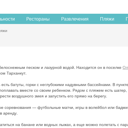
льности
Рестораны
Развлечения
Пляжи
ляжи
белоснежным песком и лазурной водой. Находится он в поселке
Ол
ом Тарханкут.
есть батуты, горки с неглубокими надувными бассейнами. В пункт
поплавать вместе со своим ребенком. Рядом с пляжем есть шатер, 
ести воздушного змея и запустить его прямо на берегу.
е соревнования — футбольные матчи, игры в волейбол или бадми
в аренду.
катиться на банане или водных лыжах, а еще можно полетать с п