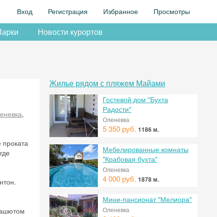
Вход
Регистрация
Избранное
Просмотры
Парки
Новости курортов
Жилье рядом с пляжем Майами
Гостевой дом "Бухта
Радости"
еневка
,
Оленевка
5 350 руб.
1186 м.
е проката
Мебелированные комнаты
где
"Крабовая бухта"
Оленевка
4 000 руб.
1878 м.
нтон.
Мини-пансионат "Мелиора"
Оленевка
арашютом