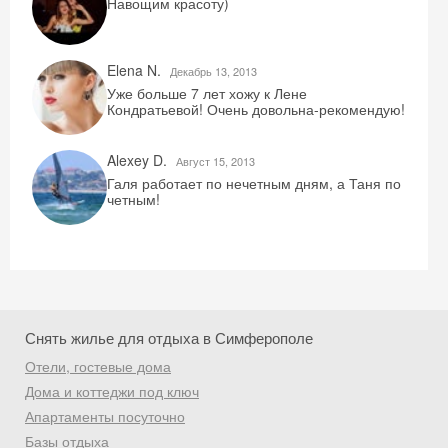
Навощим красоту)
Elena N.
Декабрь 13, 2013
Уже больше 7 лет хожу к Лене
Кондратьевой! Очень довольна-рекомендую!
Alexey D.
Август 15, 2013
Скидка −5%
Галя работает по нечетным дням, а Таня по
четным!
Хочешь дешевле? Оставь почту и получи
промокод на первое бронирование!
Получить промокод
Снять жилье для отдыха в Симферополе
Отели, гостевые дома
Дома и коттеджи под ключ
Апартаменты посуточно
Базы отдыха