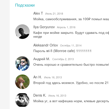
Подсказки
Alex T
Июль 21, 2018
Мойка, самообслуживания, за 100₽ помыл маши
Ilya Goryunov
Aпрель 1, 2016
Кафе при мойке закрыто. Будут сдавать под оф
негде
Aleksandr Orlov
Октябрь 11, 2014
Пароль wi-fi (Monroe cafe) 11111111
Андрей М.
Сентябрь 2, 2013
Очень хорошо и сравнительно быстро помыли
An H.
Июль 16, 2013
Второй год здесь моемся. Удобно, но после 2
Denis K.
Июль 16, 2013
Мойка уг, а вот кафешка норм, клевые десерты