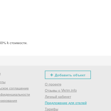
 50% k стоимости.
е
Добавить объект
рты
О проекте
ьское соглашение
Отзывы о Vkrim.info
нфиденциальности
Личный кабинет
нирования
Предложение для отелей
Тарифы