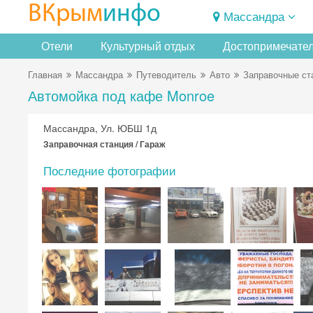
ВКрым
инфо
Массандра
Отели
Культурный отдых
Достопримечате
Главная
Массандра
Путеводитель
Авто
Заправочные ст
Автомойка под кафе Monroe
Массандра, Ул. ЮБШ 1д
Заправочная станция / Гараж
Последние фотографии