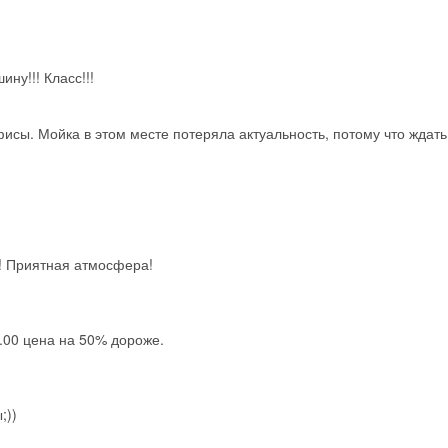
Скидка −5%
Хочешь дешевле? Оставь почту и получи промокод
первое бронирование!
ну!!! Класс!!!
Получить промокод
исы. Мойка в этом месте потеряла актуальность, потому что ждать
! Приятная атмосфера!
1.00 цена на 50% дороже.
;))