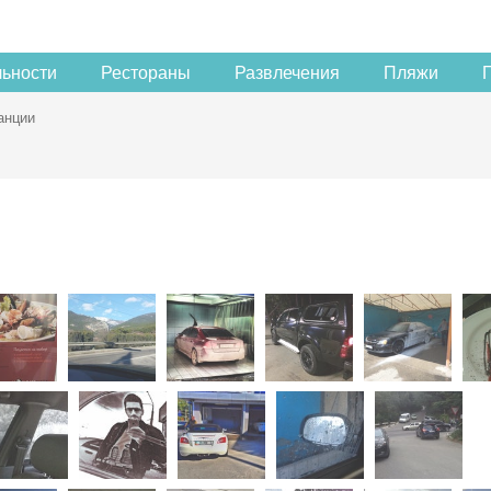
льности
Рестораны
Развлечения
Пляжи
анции