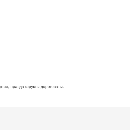
Скидка −5%
дние, правда фрукты дороговаты.
Хочешь дешевле? Оставь почту и получи промокод
первое бронирование!
Получить промокод