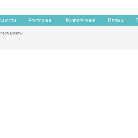
льности
Рестораны
Развлечения
Пляжи
пермаркеты