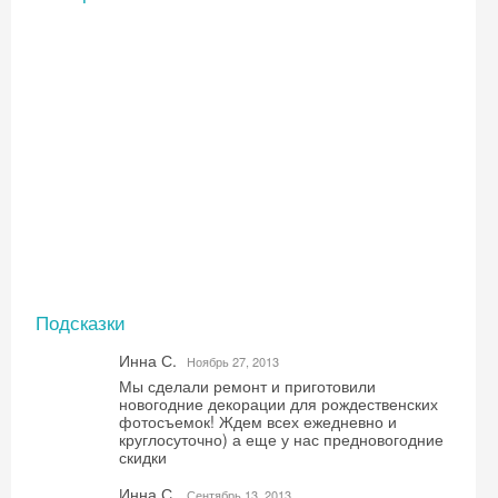
Подсказки
Инна С.
Ноябрь 27, 2013
Скидка −5%
Мы сделали ремонт и приготовили
новогодние декорации для рождественских
Хочешь дешевле? Оставь почту и получи
фотосъемок! Ждем всех ежедневно и
промокод на первое бронирование!
круглосуточно) а еще у нас предновогодние
скидки
Инна С.
Сентябрь 13, 2013