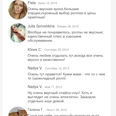
Fista
Июль 12, 2015
Очень вкусная кухня,большие
порции,огромный выбор роллов и цены
приятные!
Julia Soroshkina
Январь 28, 2015
Вообще не понравилось, роллы не вкусные;
единственный плюс в хорошем
обслуживании.
Юлия С.
Сентябрь 25, 2013
Очень любим отдыхать тут,всегда все очень
вкусно и качественно!
Nadya V.
Сентябрь 13, 2013
Очень тут нравится! Кукки маки - что то с чем
то (шоколадный ролл)
Nadya V.
Май 11, 2013
Ну очень вкусный спайси соус! Хоть и
Скидка −5%
выглядит не очень аппетитно. Заказали
отдельно еще домой.
Хочешь дешевле? Оставь почту и получи
Галина Г.
промокод на первое бронирование!
Август 28, 2012
Суши так себе, на просьбу принести льда