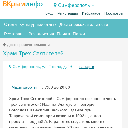
ВКрым
инфо
Симферополь
Вход
Регистрация
Избранное
Просмотры
Отели
Культурный отдых
Достопримечательности
Рестораны
Развлечения
Пляжи
Парки
Достопримечательности
Храм Трех Святителей
Симферополь, ул. Гоголя, д. 16
на карте
Часы работы:
с 7:00 до 20:00
Храм Трех Святителей в Симферополе освящен в честь
трех святителей: Иоанна Златоуста, Григория
Богослова и Василия Великого. Здание при
Таврической семинарии возвели в 1902 г., автор
проекта — зодчий А. Карапетов, создатель многих
культовых сооружений Крыма. 20 лет спустя студентов