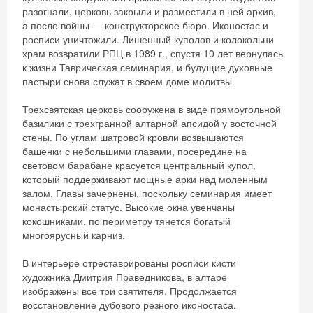
разогнали, церковь закрыли и разместили в ней архив,
а после войны — конструкторское бюро. Иконостас и
росписи уничтожили. Лишенный куполов и колокольни
храм возвратили РПЦ в 1989 г., спустя 10 лет вернулась
к жизни Таврическая семинария, и будущие духовные
пастыри снова служат в своем доме молитвы.
Трехсвятская церковь сооружена в виде прямоугольной
базилики с трехгранной алтарной апсидой у восточной
стены. По углам шатровой кровли возвышаются
башенки с небольшими главами, посередине на
световом барабане красуется центральный купол,
который поддерживают мощные арки над моленным
залом. Главы зачернены, поскольку семинария имеет
монастырский статус. Высокие окна увенчаны
кокошниками, по периметру тянется богатый
многоярусный карниз.
В интерьере отреставрированы росписи кисти
художника Дмитрия Праведникова, в алтаре
изображены все три святителя. Продолжается
восстановление дубового резного иконостаса.