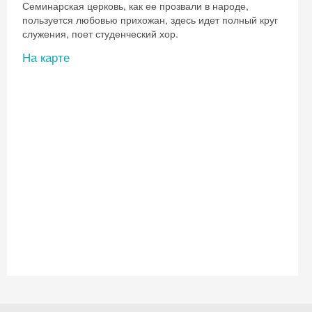
Семинарская церковь, как ее прозвали в народе,
пользуется любовью прихожан, здесь идет полный круг
служения, поет студенческий хор.
На карте
Скидка −5%
Хочешь дешевле? Оставь почту и получи
промокод на первое бронирование!
Получить промокод