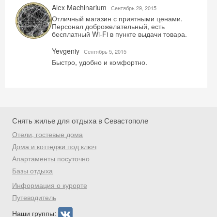
Alex Machinarium
Сентябрь 29, 2015
Отличный магазин с приятными ценами.
Персонал доброжелательный, есть
бесплатный Wi-Fi в пункте выдачи товара.
Yevgeniy
Сентябрь 5, 2015
Скидка −5%
Быстро, удобно и комфортно.
Хочешь дешевле? Оставь почту и получи
промокод на первое бронирование!
Снять жилье для отдыха в Севастополе
Отели, гостевые дома
Получить промокод
Дома и коттеджи под ключ
Апартаменты посуточно
Базы отдыха
Информация о курорте
Путеводитель
Наши группы: