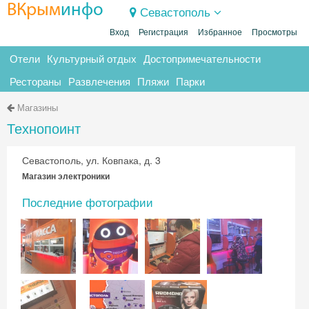
ВКрым
инфо
Севастополь
Вход
Регистрация
Избранное
Просмотры
Отели
Культурный отдых
Достопримечательности
Рестораны
Развлечения
Пляжи
Парки
Магазины
Технопоинт
Севастополь, ул. Ковпака, д. 3
Магазин электроники
Последние фотографии