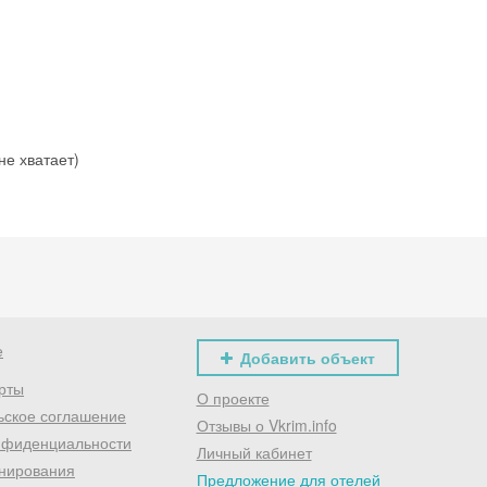
Скидка −5%
Хочешь дешевле? Оставь почту и получи промокод
первое бронирование!
Получить промокод
не хватает)
е
Добавить объект
рты
О проекте
ьское соглашение
Отзывы о Vkrim.info
нфиденциальности
Личный кабинет
нирования
Предложение для отелей