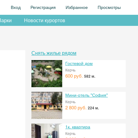
Вход
Регистрация
Избранное
Просмотры
Парки
Новости курортов
Снять жилье рядом
Гостевой дом
Керчь
600 руб.
582 м.
Мини-отель "София"
Керчь
2 800 руб.
224 м.
1к. квартира
Керчь