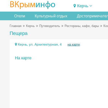
ВКрым
инфо
Керчь
Отели
Культурный отдых
Достопримечате
Главная
Керчь
Путеводитель
Рестораны, кафе, бары
Ко
Пещера
Керчь, ул. Архитектурная, 4
на карте
На карте