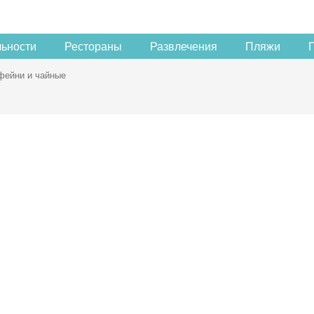
льности
Рестораны
Развлечения
Пляжи
фейни и чайные