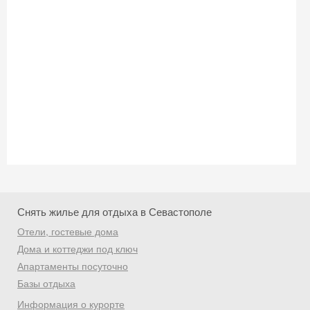
Скидка −5%
Хочешь дешевле? Оставь почту и получи
промокод на первое бронирование!
Снять жилье для отдыха в Севастополе
Получить промокод
Отели, гостевые дома
Дома и коттеджи под ключ
Апартаменты посуточно
Базы отдыха
Информация о курорте