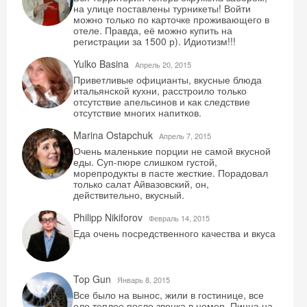
на улице поставлены турникеты! Войти
можно только по карточке проживающего в
отеле. Правда, её можно купить на
регистрации за 1500 р). Идиотизм!!!
Yulko Basina
Aпрель 20, 2015
Приветливые официанты, вкусные блюда
итальянской кухни, расстроило только
отсутствие апельсинов и как следствие
отсутствие многих напитков.
Marina Ostapchuk
Aпрель 7, 2015
Очень маленькие порции не самой вкусной
еды. Суп-пюре слишком густой,
морепродукты в пасте жесткие. Порадовал
только салат Айвазовский, он,
действительно, вкусный.
Philipp Nikiforov
Февраль 14, 2015
Еда очень посредственного качества и вкуса
Top Gun
Январь 8, 2015
Все было на вынос, жили в гостинице, все
еле теплое после звонка в номер. Пицца на