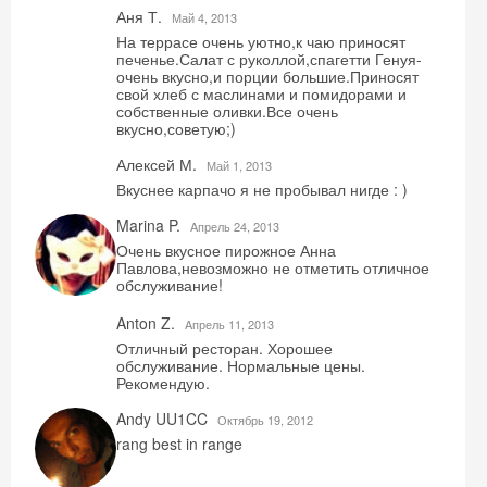
Аня Т.
Май 4, 2013
На террасе очень уютно,к чаю приносят
печенье.Салат с руколлой,спагетти Генуя-
очень вкусно,и порции большие.Приносят
свой хлеб с маслинами и помидорами и
собственные оливки.Все очень
вкусно,советую;)
Алексей М.
Май 1, 2013
Вкуснее карпачо я не пробывал нигде : )
Marina P.
Aпрель 24, 2013
Очень вкусное пирожное Анна
Павлова,невозможно не отметить отличное
обслуживание!
Anton Z.
Aпрель 11, 2013
Отличный ресторан. Хорошее
обслуживание. Нормальные цены.
Рекомендую.
Andy UU1CC
Октябрь 19, 2012
rang best in range