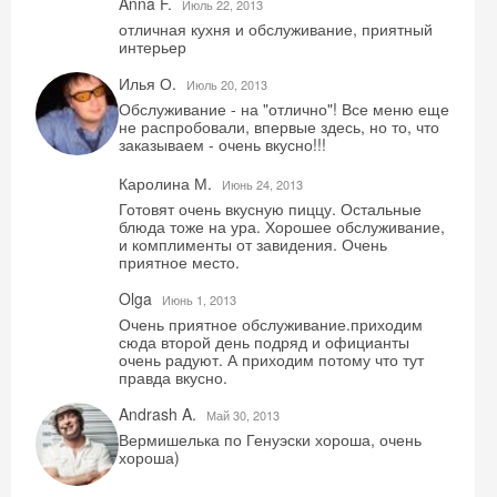
Anna F.
Июль 22, 2013
отличная кухня и обслуживание, приятный
интерьер
Илья О.
Июль 20, 2013
Обслуживание - на "отлично"! Все меню еще
не распробовали, впервые здесь, но то, что
заказываем - очень вкусно!!!
Каролина М.
Июнь 24, 2013
Готовят очень вкусную пиццу. Остальные
блюда тоже на ура. Хорошее обслуживание,
и комплименты от завидения. Очень
приятное место.
Olga
Июнь 1, 2013
Очень приятное обслуживание.приходим
сюда второй день подряд и официанты
очень радуют. А приходим потому что тут
правда вкусно.
Andrash A.
Май 30, 2013
Вермишелька по Генуэски хороша, очень
хороша)