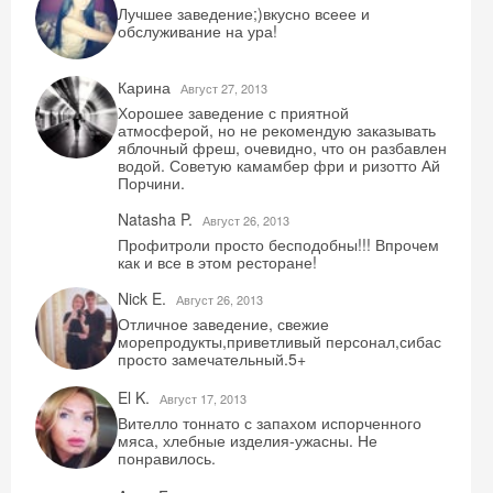
Лучшее заведение;)вкусно всеее и
обслуживание на ура!
Карина
Август 27, 2013
Хорошее заведение с приятной
атмосферой, но не рекомендую заказывать
яблочный фреш, очевидно, что он разбавлен
водой. Советую камамбер фри и ризотто Ай
Порчини.
Natasha P.
Август 26, 2013
Профитроли просто бесподобны!!! Впрочем
как и все в этом ресторане!
Скидка −5%
Nick E.
Август 26, 2013
Отличное заведение, свежие
Хочешь дешевле? Оставь почту и получи
морепродукты,приветливый персонал,сибас
просто замечательный.5+
промокод на первое бронирование!
El K.
Август 17, 2013
Вителло тоннато с запахом испорченного
мяса, хлебные изделия-ужасны. Не
понравилось.
Получить промокод