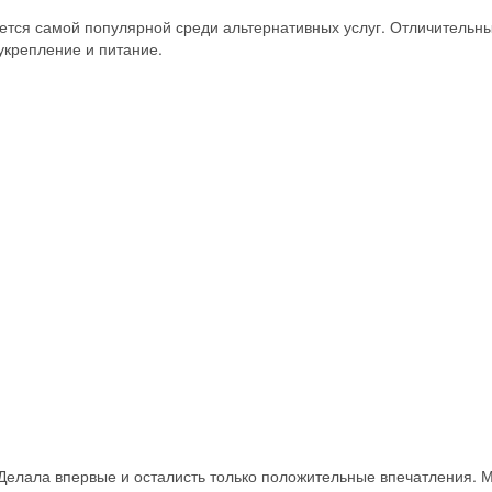
ется самой популярной среди альтернативных услуг. Отличительн
крепление и питание.
Скидка −5%
Хочешь дешевле? Оставь почту и получи промокод
первое бронирование!
Получить промокод
елала впервые и осталисть только положительные впечатления. 