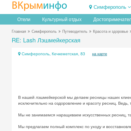
ВКрым
инфо
Симферополь
Отели
Культурный отдых
Достопримечате
Главная
Симферополь
Путеводитель
Красота и здоровье
RE: Lash Лэшмейкерская
Симферополь, Кечкеметская, 83
на карте
В нашей лэшмейкерской мы делаем ресницы наших клиент
исключительно на оздоровление и красоту ресниц. Ведь, 
Мы не занимаемся наращиваем искусственных ресниц, так
Мы предлагаем полный комплекс по уходу и восставновл