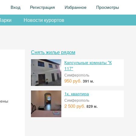
Вход
Регистрация
Избранное
Просмотры
Парки
Новости курортов
Снять жилье рядом
Капсульные комнаты "К
117"
Симферополь
950 руб.
391 м.
1к. квартира
Симферополь
лены
2 500 руб.
829 м.