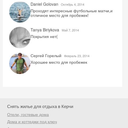
Daniel Golovan
Октябрь 4, 2014
Проходят интересные футбольные матчи,и
отличное место для пробежек!
Tanya Biriykova
Май 7, 2014
Покрытия нет(
Скидка −5%
Сергей Горелый
Февраль 23, 2014
Хорошее место для пробежек
Хочешь дешевле? Оставь почту и получи
промокод на первое бронирование!
Получить промокод
Снять жилье для отдыха в Керчи
Отели, гостевые дома
Дома и коттеджи под ключ