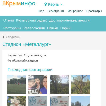
ВКрым
инфо
Керчь
Вход
Регистрация
Избранное
Просмотры
Отели
Культурный отдых
Достопримечательности
Рестораны
Развлечения
Пляжи
Парки
Стадионы
Стадион «Металлург»
Керчь, ул. Орджоникидзе
Футбольный стадион
Последние фотографии