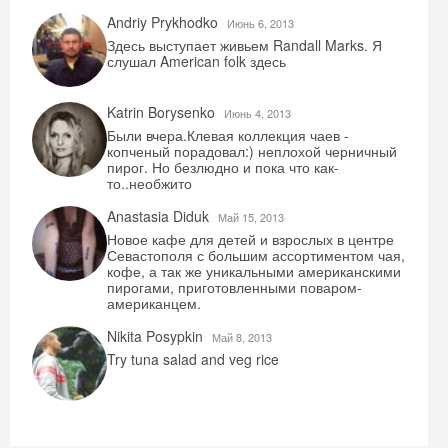
Andriy Prykhodko
Июнь 6, 2013
Здесь выступает живьем Randall Marks. Я
слушал American folk здесь
Katrin Borysenko
Июнь 4, 2013
Были вчера.Клевая коллекция чаев -
копченый порадовал:) неплохой черничный
пирог. Но безлюдно и пока что как-
то..необжито
Anastasia Diduk
Май 15, 2013
Новое кафе для детей и взрослых в центре
Севастополя с большим ассортиментом чая,
кофе, а так же уникальными американскими
пирогами, приготовленными поваром-
американцем.
Nikita Posypkin
Май 8, 2013
Try tuna salad and veg rice