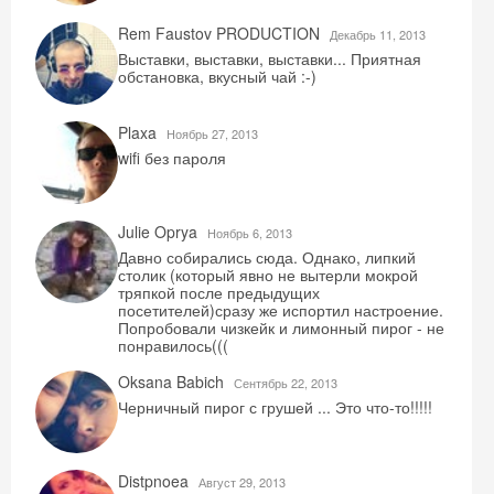
Rem Faustov PRODUCTION
Декабрь 11, 2013
Выставки, выставки, выставки... Приятная
обстановка, вкусный чай :-)
Plaxa
Ноябрь 27, 2013
wifi без пароля
Julie Oprya
Ноябрь 6, 2013
Давно собирались сюда. Однако, липкий
столик (который явно не вытерли мокрой
Скидка −5%
тряпкой после предыдущих
посетителей)сразу же испортил настроение.
Попробовали чизкейк и лимонный пирог - не
Хочешь дешевле? Оставь почту и получи
понравилось(((
промокод на первое бронирование!
Oksana Babich
Сентябрь 22, 2013
Черничный пирог с грушей ... Это что-то!!!!!
Получить промокод
Distpnoea
Август 29, 2013