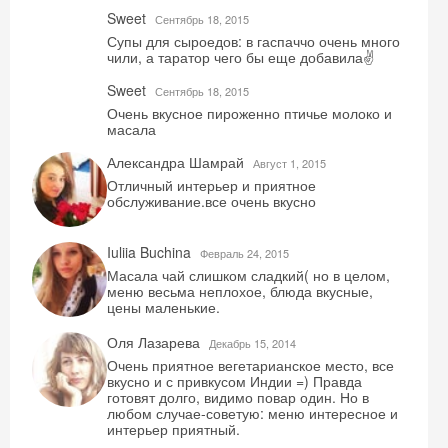
Sweet
Сентябрь 18, 2015
Супы для сыроедов: в гаспаччо очень много
чили, а таратор чего бы еще добавила✌️
Sweet
Сентябрь 18, 2015
Очень вкусное пироженно птичье молоко и
масала
Александра Шамрай
Август 1, 2015
Отличный интерьер и приятное
обслуживание.все очень вкусно
Iuliia Buchina
Февраль 24, 2015
Масала чай слишком сладкий( но в целом,
меню весьма неплохое, блюда вкусные,
цены маленькие.
Оля Лазарева
Декабрь 15, 2014
Очень приятное вегетарианское место, все
вкусно и с привкусом Индии =) Правда
готовят долго, видимо повар один. Но в
любом случае-советую: меню интересное и
интерьер приятный.