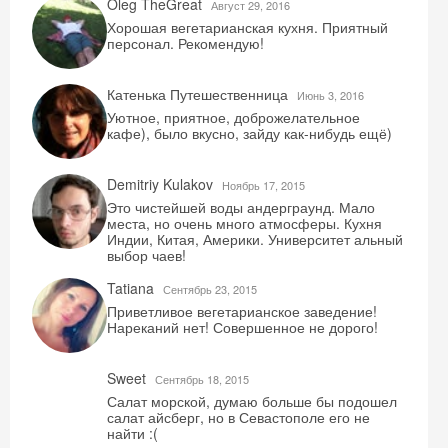
Oleg TheGreat
Август 29, 2016
Хорошая вегетарианская кухня. Приятный
персонал. Рекомендую!
Катенька Путешественница
Июнь 3, 2016
Уютное, приятное, доброжелательное
кафе), было вкусно, зайду как-нибудь ещё)
Demitriy Kulakov
Ноябрь 17, 2015
Это чистейшей воды андерграунд. Мало
места, но очень много атмосферы. Кухня
Индии, Китая, Америки. Университет альный
выбор чаев!
Tatiana
Сентябрь 23, 2015
Приветливое вегетарианское заведение!
Нареканий нет! Совершенное не дорого!
Sweet
Сентябрь 18, 2015
Салат морской, думаю больше бы подошел
салат айсберг, но в Севастополе его не
найти :(