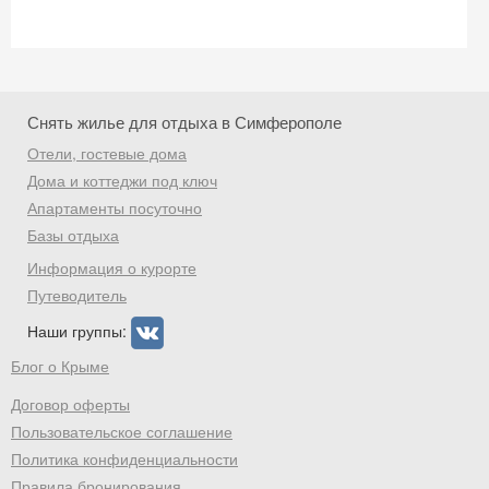
Скидка −5%
Хочешь дешевле? Оставь почту и получи
Снять жилье для отдыха в Симферополе
промокод на первое бронирование!
Отели, гостевые дома
Дома и коттеджи под ключ
Апартаменты посуточно
Базы отдыха
Получить промокод
Информация о курорте
Путеводитель
Наши группы:
Блог о Крыме
Договор оферты
Пользовательское соглашение
Политика конфиденциальности
Правила бронирования