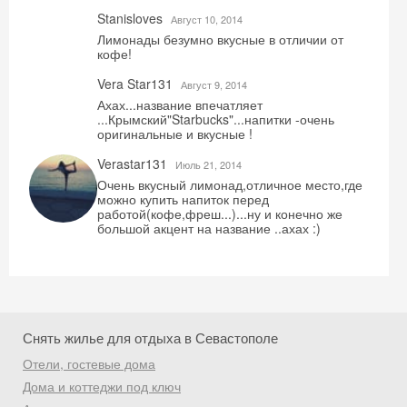
Stanisloves
Август 10, 2014
Лимонады безумно вкусные в отличии от
кофе!
Vera Star131
Август 9, 2014
Ахах...название впечатляет
...Крымский"Starbucks"...напитки -очень
оригинальные и вкусные !
Verastar131
Июль 21, 2014
Скидка −5%
Очень вкусный лимонад,отличное место,где
можно купить напиток перед
Хочешь дешевле? Оставь почту и получи
работой(кофе,фреш...)...ну и конечно же
промокод на первое бронирование!
большой акцент на название ..ахах :)
Получить промокод
Снять жилье для отдыха в Севастополе
Отели, гостевые дома
Дома и коттеджи под ключ