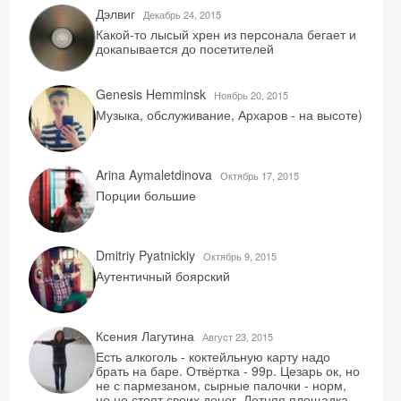
Дэлвиг
Декабрь 24, 2015
Какой-то лысый хрен из персонала бегает и
докапывается до посетителей
Genesis Hemminsk
Ноябрь 20, 2015
Музыка, обслуживание, Архаров - на высоте)
Arina Aymaletdinova
Октябрь 17, 2015
Порции большие
Dmitriy Pyatnickiy
Октябрь 9, 2015
Аутентичный боярский
Скидка −5%
Ксения Лагутина
Август 23, 2015
Есть алкоголь - коктейльную карту надо
Хочешь дешевле? Оставь почту и получи
брать на баре. Отвёртка - 99р. Цезарь ок, но
промокод на первое бронирование!
не с пармезаном, сырные палочки - норм,
но не стоят своих денег. Летняя площадка