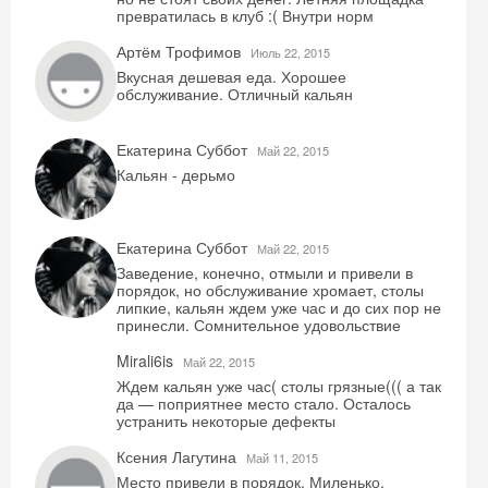
превратилась в клуб :( Внутри норм
Артём Трофимов
Июль 22, 2015
Вкусная дешевая еда. Хорошее
Получить промокод
обслуживание. Отличный кальян
Екатерина Суббот
Май 22, 2015
Кальян - дерьмо
Екатерина Суббот
Май 22, 2015
Заведение, конечно, отмыли и привели в
порядок, но обслуживание хромает, столы
липкие, кальян ждем уже час и до сих пор не
принесли. Сомнительное удовольствие
Mirali6is
Май 22, 2015
Ждем кальян уже час( столы грязные((( а так
да — поприятнее место стало. Осталось
устранить некоторые дефекты
Ксения Лагутина
Май 11, 2015
Место привели в порядок. Миленько,