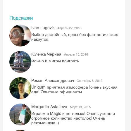
Подсказки
Ivan Lugovik
Aпрель 22, 2016
Выбор достойный, цены без фантастических
накруток
Юлечка Черная
Aпрель 15, 2016
можно и в игры поиграть
Роман Александрович
Сентябрь 8, 2015
Uniqum приятная атмосфера !очень вкусная
еда! Опытные официанты
Margarita Astafieva
Mарт 13, 2015
Скидка −5%
Играем в Magic и не только! Очень уютно и
огромное количество настолок! Очень
Хочешь дешевле? Оставь почту и получи
рекомендую ;)
промокод на первое бронирование!