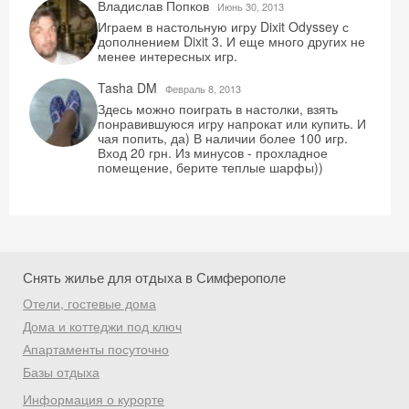
Владислав Попков
Июнь 30, 2013
Играем в настольную игру Dixit Odyssey с
дополнением Dixit 3. И еще много других не
менее интересных игр.
Получить промокод
Tasha DM
Февраль 8, 2013
Здесь можно поиграть в настолки, взять
понравившуюся игру напрокат или купить. И
чая попить, да) В наличии более 100 игр.
Вход 20 грн. Из минусов - прохладное
помещение, берите теплые шарфы))
Снять жилье для отдыха в Симферополе
Отели, гостевые дома
Дома и коттеджи под ключ
Апартаменты посуточно
Базы отдыха
Информация о курорте