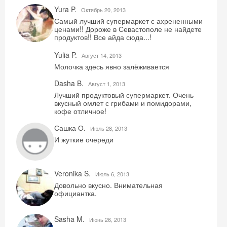
Yura P.
Октябрь 20, 2013
Самый лучший супермаркет с ахрененными
ценами!! Дороже в Севастополе не найдете
Скидка −5%
продуктов!! Все айда сюда...!
Хочешь дешевле? Оставь почту и получи
Yulia P.
Август 14, 2013
промокод на первое бронирование!
Молочка здесь явно залёживается
Dasha B.
Август 1, 2013
Лучший продуктовый супермаркет. Очень
вкусный омлет с грибами и помидорами,
Получить промокод
кофе отличное!
Сашка О.
Июль 28, 2013
И жуткие очереди
Veronika S.
Июль 6, 2013
Довольно вкусно. Внимательная
официантка.
Sasha M.
Июнь 26, 2013