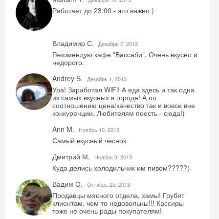
Работает до 23.00 - это важно )
Владимир С.
Декабрь 7, 2013
Рекомендую кафе "Вассаби". Очень вкусно и
недорого.
Andrey S.
Декабрь 1, 2013
Ура! Заработал WiFi! А еда здесь и так одна
из самых вкусных в городе! А по
соотношению цена/качество так и вовсе вне
конкуренции. Любителям поесть - сюда!)
Ann M.
Ноябрь 10, 2013
Самый вкусный чеснок
Дмитрий М.
Ноябрь 3, 2013
Куда делись холодильник им пивом?????(
Вадим О.
Октябрь 25, 2013
Продавцы мясного отдела, хамы! Грубят
клиентам, чем то недовольны!!! Кассиры
тоже не очень рады покупателям!