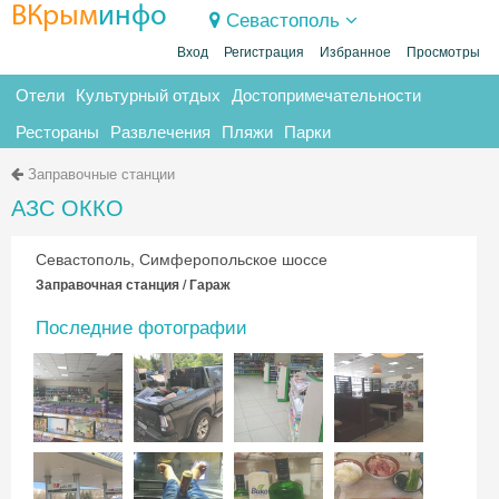
ВКрым
инфо
Севастополь
Вход
Регистрация
Избранное
Просмотры
Отели
Культурный отдых
Достопримечательности
Рестораны
Развлечения
Пляжи
Парки
Заправочные станции
АЗС ОККО
Севастополь, Симферопольское шоссе
Заправочная станция / Гараж
Последние фотографии