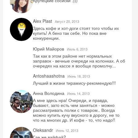
Крутецкие сосиски :)))
Alex Plast
Август 20, 2013
Здесь кофе и хот-доги стоят того чтобы их
Скидка −5%
купить! А бенз так себе. Но пока вне
конкуренции.
Хочешь дешевле? Оставь почту и получи
Юрий Майоров
промокод на первое бронирование!
Июль 6, 2013
Так как в этом районе нет нормальных
заправок - вечные очереди на колонках. А об
очередях на кассе я вообще промолчу...
Antoshaashotna
Июнь 18, 2013
Получить промокод
Лучший в жизни тирамису-рекомендую!!!
Анна Володина
Июнь 14, 2013
А мне здесь нра! Очереди, и правда,
бывают, зато есть чем заняться - можно
рассматривать полки с товаром.. Всегда
можно купить кучу вкусного в дорогу, не то
что на многих др. И кофе - то, что надо!!
Oleksandr
Июнь 12, 2013
Где же вайфай?