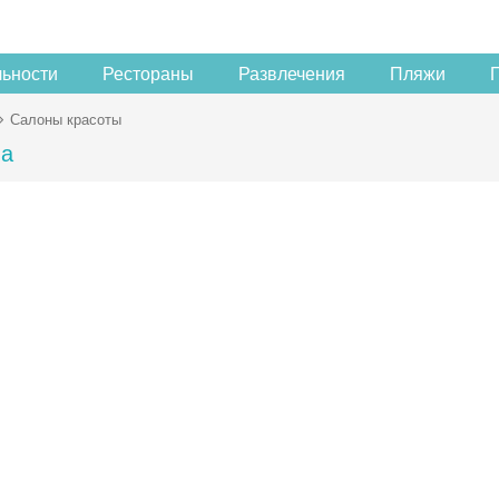
льности
Рестораны
Развлечения
Пляжи
Салоны красоты
ва