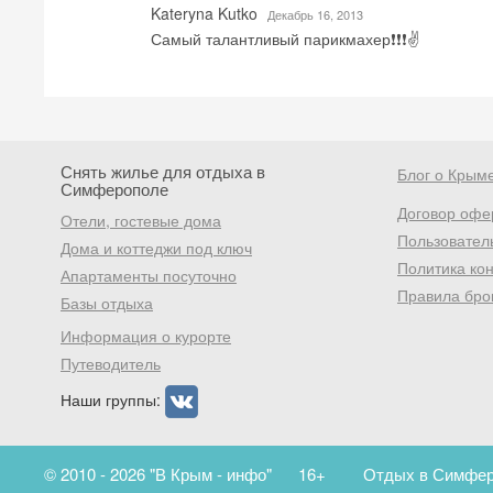
Kateryna Kutko
Декабрь 16, 2013
Самый талантливый парикмахер❗️❗️❗️✌️
Снять жилье для отдыха в
Блог о Крым
Симферополе
Договор офе
Отели, гостевые дома
Пользовател
Дома и коттеджи под ключ
Политика ко
Апартаменты посуточно
Правила бро
Базы отдыха
Информация о курорте
Путеводитель
Наши группы:
© 2010 - 2026 "В Крым - инфо"
16+
Отдых в Симферо