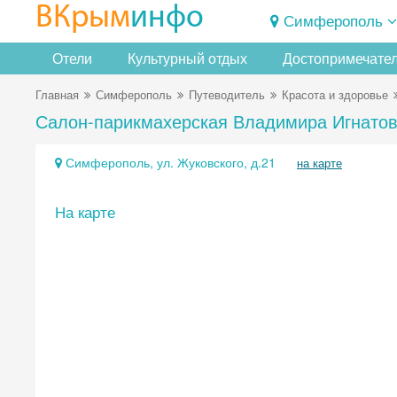
ВКрым
инфо
Симферополь
Отели
Культурный отдых
Достопримечате
Главная
Симферополь
Путеводитель
Красота и здоровье
Салон-парикмахерская Владимира Игнато
Симферополь, ул. Жуковского, д.21
на карте
На карте