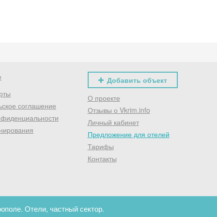
е
Добавить объект
рты
О проекте
ьское соглашение
Отзывы о Vkrim.info
нфиденциальности
Личный кабинет
нирования
Предложение для отелей
Тарифы
Контакты
поле. Отели, частный сектор.