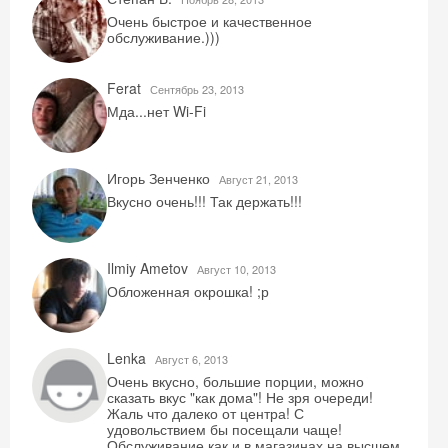
Очень быстрое и качественное
обслуживание.)))
Получить промокод
Ferat
Сентябрь 23, 2013
Мда...нет Wi-Fi
Игорь Зенченко
Август 21, 2013
Вкусно очень!!! Так держать!!!
Ilmiy Ametov
Август 10, 2013
Обложенная окрошка! ;р
Lenka
Август 6, 2013
Очень вкусно, большие порции, можно
сказать вкус "как дома"! Не зря очереди!
Жаль что далеко от центра! С
удовольствием бы посещали чаще!
Обслуживание как и в магазинах на высшем