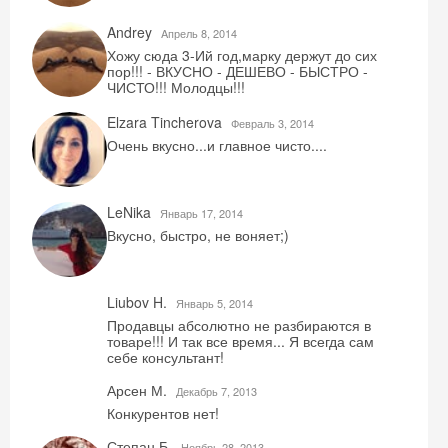
Andrey
Aпрель 8, 2014
Хожу сюда 3-Ий год,марку держут до сих
пор!!! - ВКУСНО - ДЕШЕВО - БЫСТРО -
ЧИСТО!!! Молодцы!!!
Elzara Tincherova
Февраль 3, 2014
Очень вкусно...и главное чисто....
LeNika
Январь 17, 2014
Вкусно, быстро, не воняет;)
Liubov H.
Январь 5, 2014
Продавцы абсолютно не разбираются в
Скидка −5%
товаре!!! И так все время... Я всегда сам
себе консультант!
Хочешь дешевле? Оставь почту и получи
Арсен М.
Декабрь 7, 2013
промокод на первое бронирование!
Конкурентов нет!
Степан Б.
Ноябрь 28, 2013