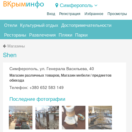
ВКрым
инфо
Симферополь
Вход
Регистрация
Избранное
Просмотры
Отели
Культурный отдых
Достопримечательности
Рестораны
Развлечения
Пляжи
Парки
Магазины
Shen
Симферополь, ул. Генерала Васильева, 40
Магазин различных товаров, Магазин мебели / предметов
обихода
Телефон: +380 652 583 149
Последние фотографии