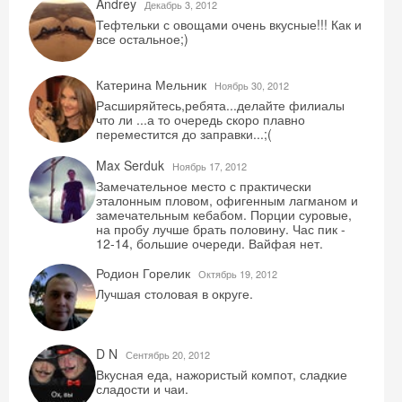
Andrey
Декабрь 3, 2012
Тефтельки с овощами очень вкусные!!! Как и
все остальное;)
Катерина Мельник
Ноябрь 30, 2012
Расширяйтесь,ребята...делайте филиалы
что ли ...а то очередь скоро плавно
переместится до заправки...;(
Max Serduk
Ноябрь 17, 2012
Замечательное место с практически
эталонным пловом, офигенным лагманом и
замечательным кебабом. Порции суровые,
на пробу лучше брать половину. Час пик -
12-14, большие очереди. Вайфая нет.
Родион Горелик
Октябрь 19, 2012
Лучшая столовая в округе.
D N
Сентябрь 20, 2012
Вкусная еда, нажористый компот, сладкие
сладости и чаи.